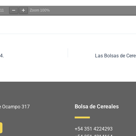
11
Zoom
100%
4.
Bolsa de Cereales
 de Ocampo 317
+54 351 4224293