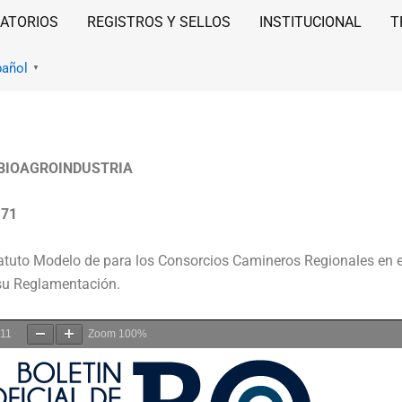
ATORIOS
REGISTROS Y SELLOS
INSTITUCIONAL
T
pañol
▼
 BIOAGROINDUSTRIA
 71
atuto Modelo de para los Consorcios Camineros Regionales en e
su Reglamentación.
11
Zoom
100%