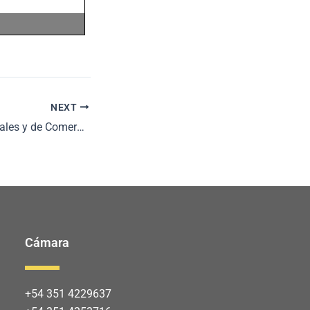
NEXT
Las Bolsas de Cereales y de Comercio expresan su preocupación por la afectación del transporte de granos y su impacto en la actividad agroindustrial
Cámara
+54 351 4229637