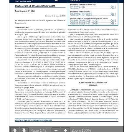
Page
1
/
2
Zoom
100%