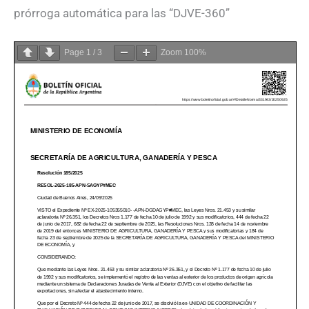
prórroga automática para las “DJVE-360”
Page
1
/
3
Zoom
100%