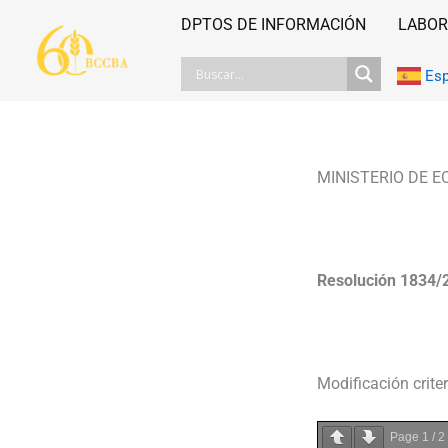
Ir
DPTOS DE INFORMACIÓN
LABOR
al
contenido
Es
MINISTERIO DE 
Resolución 1834/
Modificación crite
Page
1
/
2