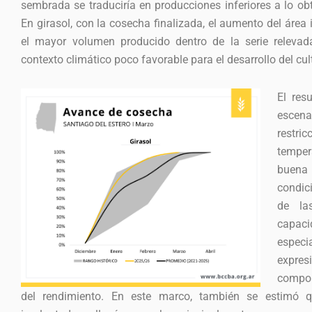
sembrada se traduciría en producciones inferiores a lo o
En girasol, con la cosecha finalizada, el aumento del área
el mayor volumen producido dentro de la serie releva
contexto climático poco favorable para el desarrollo del cul
El res
escena
rest
tempe
buena
condici
de la
capaci
espec
expre
compon
del rendimiento. En este marco, también se estimó 