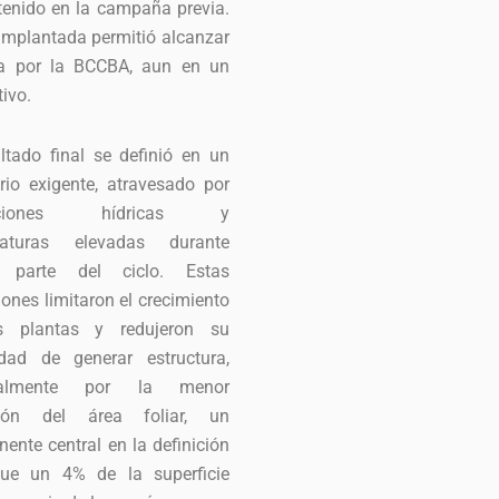
btenido en la campaña previa.
 implantada permitió alcanzar
da por la BCCBA, aun en un
tivo.
ultado final se definió en un
rio exigente, atravesado por
ricciones hídricas y
raturas elevadas durante
 parte del ciclo. Estas
ones limitaron el crecimiento
s plantas y redujeron su
dad de generar estructura,
ialmente por la menor
sión del área foliar, un
ente central en la definición
que un 4% de la superficie