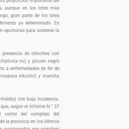
una proporción importante del
a, aunque en los lotes más
rgo, gran parte de los lotes
dimiento ya determinado. En
on oportunas para sostener la
ó presencia de chinches con
chiplusia nu
) y picudo negro
to a enfermedades de fin de
rcospora kikuchii
) y mancha
 maidis) con baja incidencia.
 que, según el Informe N.° 37
l vector del complejo del
e la provincia en los últimos
s ocasionados por cogollero