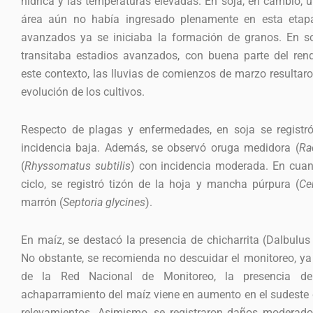
hídrica y las temperaturas elevadas. En soja, en cambio, 
área aún no había ingresado plenamente en esta etap
avanzados ya se iniciaba la formación de granos. En so
transitaba estadios avanzados, con buena parte del ren
este contexto, las lluvias de comienzos de marzo resultar
evolución de los cultivos.
Respecto de plagas y enfermedades, en soja se registr
incidencia baja. Además, se observó oruga medidora (
Ra
(
Rhyssomatus subtilis
) con incidencia moderada. En cuan
ciclo, se registró tizón de la hoja y mancha púrpura (
Ce
marrón (
Septoria glycines
).
En maíz, se destacó la presencia de chicharrita (Dalbulus
No obstante, se recomienda no descuidar el monitoreo, ya
de la Red Nacional de Monitoreo, la presencia de
achaparramiento del maíz viene en aumento en el sudeste d
relevamientos. Asimismo, se registraron daños moderado