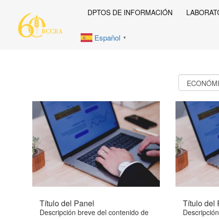
Ir
DPTOS DE INFORMACIÓN
LABORAT
al
contenido
Español
▼
Tipo
de
informe
Título del Panel
Título del
Descripción breve del contenido de
Descripción