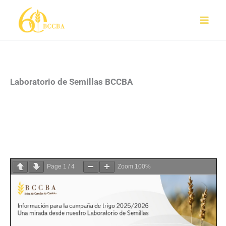
Ir
al
contenido
Laboratorio de Semillas BCCBA
Page
1
/
4
Zoom
100%